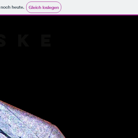
e noch heute.
Gleich loslegen
SKE
BAG